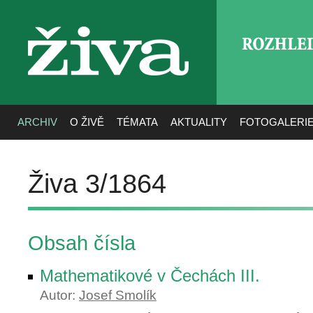
ROZHLE
živa
ARCHIV
O ŽIVĚ
TÉMATA
AKTUALITY
FOTOGALERI
Živa 3/1864
Obsah čísla
Mathematikové v Čechách III.
Autor:
Josef Smolík