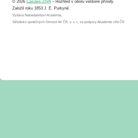
© 2026
Časopis ŽIVA
– Rozhled v oboru veškeré přírody.
abstraktu přihlášené přednášky nebo
posteru je už 30. června.
Založil roku 1853 J. E. Purkyně.
Vydává Nakladatelství Academia,
Středisko společných činností AV ČR, v. v. i., za podpory Akademie věd ČR.