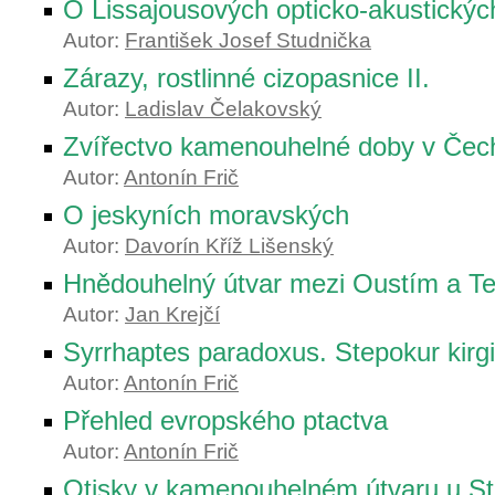
O Lissajousových opticko-akustický
Autor:
František Josef Studnička
Zárazy, rostlinné cizopasnice II.
Autor:
Ladislav Čelakovský
Zvířectvo kamenouhelné doby v Čec
Autor:
Antonín Frič
O jeskyních moravských
Autor:
Davorín Kříž Lišenský
Hnědouhelný útvar mezi Oustím a Te
Autor:
Jan Krejčí
Syrrhaptes paradoxus. Stepokur kirg
Autor:
Antonín Frič
Přehled evropského ptactva
Autor:
Antonín Frič
Otisky v kamenouhelném útvaru u Str