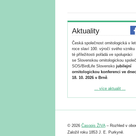
Aktuality
Česká společnost ornitologická v le
roce slaví 100. výročí svého vzniku 
té příležitosti pořádá ve spolupráci
se Slovenskou ornitologickou společ
SOS/BirdLife Slovensko
jubilejní
ornitologickou konferenci ve dnec
18. 10. 2026 v Brně
.
Podrobnější informace ke konferenc
... více aktualit ...
naleznete zde:
https://www.birdlife.cz/konference-2
Registrovat se můžete do 6. září.
Upozorňujeme, že termín pro odeslá
© 2026
Časopis ŽIVA
– Rozhled v obor
abstraktu přihlášené přednášky neb
posteru je už 30. června.
Založil roku 1853 J. E. Purkyně.