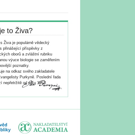
je to Živa?
s Živa je populárně vědecký
s přinášející příspěvky z
ických oborů a zvláštní rubriku
nou výuce biologie se zaměřením
novější poznatky.
je na odkaz svého zakladatele
vangelisty Purkyně. Poslední řada
í nepřetržitě od roku 1953.