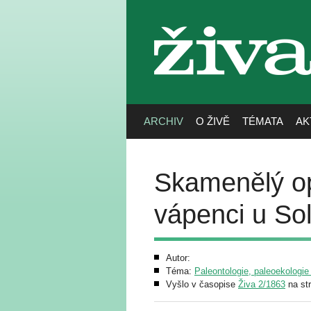
živa
ARCHIV
O ŽIVĚ
TÉMATA
AK
Skamenělý o
vápenci u So
Autor:
Téma:
Paleontologie, paleoekologie
Vyšlo v časopise
Živa 2/1863
na st