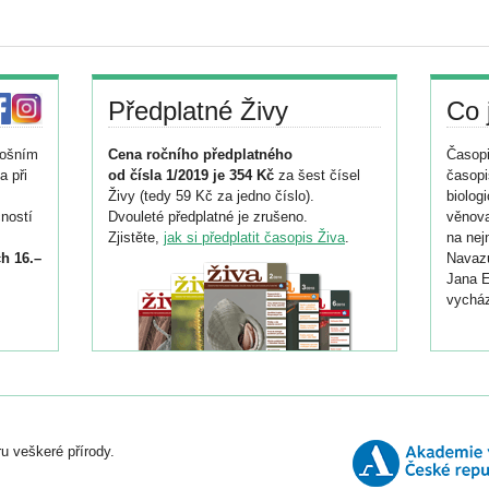
Předplatné Živy
Co 
tošním
Cena ročního předplatného
Časopi
a při
od čísla 1/2019 je 354 Kč
za šest čísel
časopi
Živy (tedy 59 Kč za jedno číslo).
biolog
ností
Dvouleté předplatné je zrušeno.
věnova
Zjistěte,
jak si předplatit časopis Živa
.
na nej
h 16.–
Navazu
Jana E
vycház
i
026/
ní
u veškeré přírody.
o