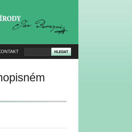
KERÉ PŘÍRODY
KONTAKT
nopisném