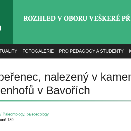
ROZHLED V OBORU VEŠ
TUALITY
FOTOGALERIE
PRO PEDAGOGY A STUDENTY
peřenec, nalezený v kame
lenhofů v Bavořích
 / Paleontology, paleoecology
raně 189