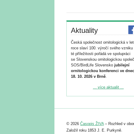
Aktuality
Česká společnost ornitologická v le
roce slaví 100. výročí svého vzniku 
té příležitosti pořádá ve spolupráci
se Slovenskou ornitologickou společ
SOS/BirdLife Slovensko
jubilejní
ornitologickou konferenci ve dnec
18. 10. 2026 v Brně
.
Podrobnější informace ke konferenc
... více aktualit ...
naleznete zde:
https://www.birdlife.cz/konference-2
Registrovat se můžete do 6. září.
Upozorňujeme, že termín pro odeslá
© 2026
Časopis ŽIVA
– Rozhled v obor
abstraktu přihlášené přednášky neb
posteru je už 30. června.
Založil roku 1853 J. E. Purkyně.