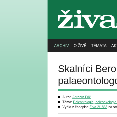
živa
ARCHIV
O ŽIVĚ
TÉMATA
AK
Skalníci Bero
palaeontolog
Autor:
Antonín Frič
Téma:
Paleontologie, paleoekologie
Vyšlo v časopise
Živa 2/1863
na st