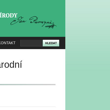
KERÉ PŘÍRODY
KONTAKT
árodní