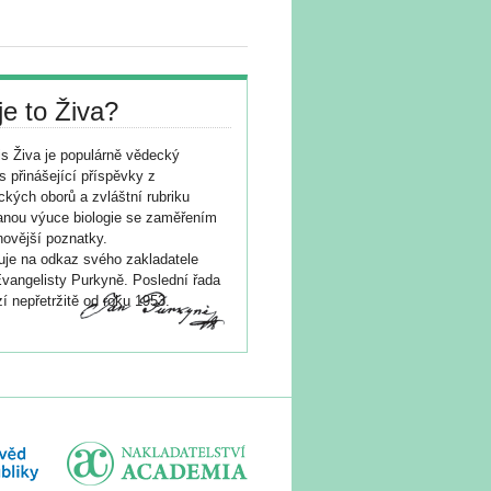
je to Živa?
s Živa je populárně vědecký
s přinášející příspěvky z
ických oborů a zvláštní rubriku
nou výuce biologie se zaměřením
novější poznatky.
je na odkaz svého zakladatele
vangelisty Purkyně. Poslední řada
í nepřetržitě od roku 1953.