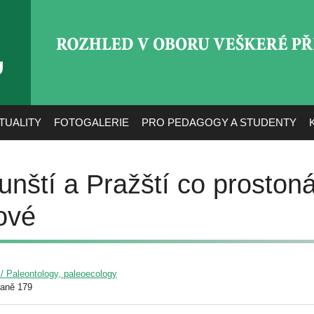
ROZHLED V OBORU VEŠ
TUALITY
FOTOGALERIE
PRO PEDAGOGY A STUDENTY
unští a Pražští co proston
ové
 / Paleontology, paleoecology
raně 179