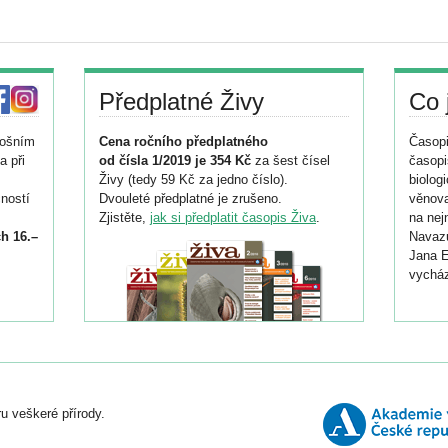
Předplatné Živy
Co 
tošním
Cena ročního předplatného
Časopi
a při
od čísla 1/2019 je 354 Kč
za šest čísel
časopi
Živy (tedy 59 Kč za jedno číslo).
biolog
ností
Dvouleté předplatné je zrušeno.
věnova
Zjistěte,
jak si předplatit časopis Živa
.
na nej
h 16.–
Navazu
Jana E
vycház
i
026/
ní
u veškeré přírody.
o