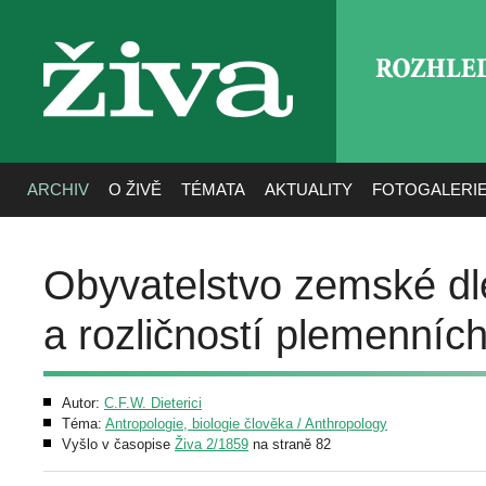
ROZHLE
živa
ARCHIV
O ŽIVĚ
TÉMATA
AKTUALITY
FOTOGALERI
Obyvatelstvo zemské dl
a rozličností plemenníc
Autor:
C.F.W. Dieterici
Téma:
Antropologie, biologie člověka / Anthropology
Vyšlo v časopise
Živa 2/1859
na straně 82