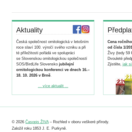
Aktuality
Předpla
Česká společnost ornitologická v letošním
Cena ročního
roce slaví 100. výročí svého vzniku a při
od čísla 1/20
té příležitosti pořádá ve spolupráci
Živy (tedy 59 
se Slovenskou ornitologickou společností
Dvouleté předp
SOS/BirdLife Slovensko
jubilejní
Zjistěte,
jak s
ornitologickou konferenci ve dnech 16.–
18. 10. 2026 v Brně
.
Podrobnější informace ke konferenci
... více aktualit ...
naleznete zde:
https://www.birdlife.cz/konference-2026/
Registrovat se můžete do 6. září.
Upozorňujeme, že termín pro odeslání
© 2026
Časopis ŽIVA
– Rozhled v oboru veškeré přírody.
abstraktu přihlášené přednášky nebo
posteru je už 30. června.
Založil roku 1853 J. E. Purkyně.