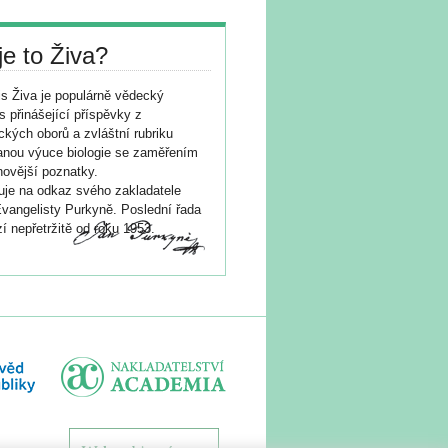
je to Živa?
s Živa je populárně vědecký
s přinášející příspěvky z
ických oborů a zvláštní rubriku
nou výuce biologie se zaměřením
novější poznatky.
je na odkaz svého zakladatele
vangelisty Purkyně. Poslední řada
í nepřetržitě od roku 1953.