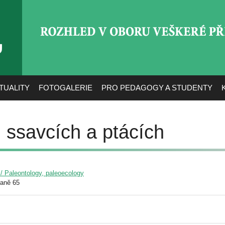
ROZHLED V OBORU VEŠ
TUALITY
FOTOGALERIE
PRO PEDAGOGY A STUDENTY
 ssavcích a ptácích
 / Paleontology, paleoecology
raně 65