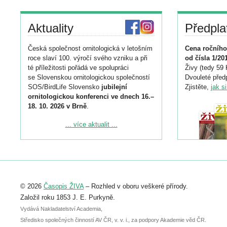
Aktuality
Předpla
Česká společnost ornitologická v letošním
Cena ročního
roce slaví 100. výročí svého vzniku a při
od čísla 1/20
té příležitosti pořádá ve spolupráci
Živy (tedy 59 
se Slovenskou ornitologickou společností
Dvouleté předp
SOS/BirdLife Slovensko
jubilejní
Zjistěte,
jak s
ornitologickou konferenci ve dnech 16.–
18. 10. 2026 v Brně
.
Podrobnější informace ke konferenci
... více aktualit ...
naleznete zde:
https://www.birdlife.cz/konference-2026/
Registrovat se můžete do 6. září.
Upozorňujeme, že termín pro odeslání
© 2026
Časopis ŽIVA
– Rozhled v oboru veškeré přírody.
abstraktu přihlášené přednášky nebo
posteru je už 30. června.
Založil roku 1853 J. E. Purkyně.
Vydává Nakladatelství Academia,
Středisko společných činností AV ČR, v. v. i., za podpory Akademie věd ČR.