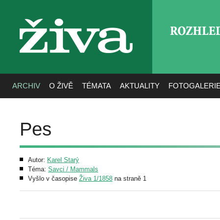
ROZHLE
živa
ARCHIV
O ŽIVĚ
TÉMATA
AKTUALITY
FOTOGALERI
Pes
Autor:
Karel Starý
Téma:
Savci / Mammals
Vyšlo v časopise
Živa 1/1858
na straně 1