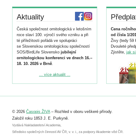
Aktuality
Předpla
Česká společnost ornitologická v letošním
Cena ročního
roce slaví 100. výročí svého vzniku a při
od čísla 1/20
té příležitosti pořádá ve spolupráci
Živy (tedy 59 
se Slovenskou ornitologickou společností
Dvouleté předp
SOS/BirdLife Slovensko
jubilejní
Zjistěte,
jak s
ornitologickou konferenci ve dnech 16.–
18. 10. 2026 v Brně
.
Podrobnější informace ke konferenci
... více aktualit ...
naleznete zde:
https://www.birdlife.cz/konference-2026/
Registrovat se můžete do 6. září.
Upozorňujeme, že termín pro odeslání
© 2026
Časopis ŽIVA
– Rozhled v oboru veškeré přírody.
abstraktu přihlášené přednášky nebo
posteru je už 30. června.
Založil roku 1853 J. E. Purkyně.
Vydává Nakladatelství Academia,
Středisko společných činností AV ČR, v. v. i., za podpory Akademie věd ČR.