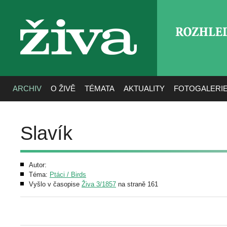
ROZHLE
živa
ARCHIV
O ŽIVĚ
TÉMATA
AKTUALITY
FOTOGALERI
Slavík
Autor:
Téma:
Ptáci / Birds
Vyšlo v časopise
Živa 3/1857
na straně 161