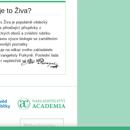
je to Živa?
s Živa je populárně vědecký
s přinášející příspěvky z
ických oborů a zvláštní rubriku
nou výuce biologie se zaměřením
novější poznatky.
je na odkaz svého zakladatele
vangelisty Purkyně. Poslední řada
í nepřetržitě od roku 1953.