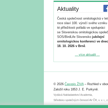
Aktuality
Česká společnost ornitologická v le
roce slaví 100. výročí svého vzniku 
té příležitosti pořádá ve spolupráci
se Slovenskou ornitologickou společ
SOS/BirdLife Slovensko
jubilejní
ornitologickou konferenci ve dnec
18. 10. 2026 v Brně
.
Podrobnější informace ke konferenc
... více aktualit ...
naleznete zde:
https://www.birdlife.cz/konference-2
Registrovat se můžete do 6. září.
Upozorňujeme, že termín pro odeslá
© 2026
Časopis ŽIVA
– Rozhled v obor
abstraktu přihlášené přednášky neb
posteru je už 30. června.
Založil roku 1853 J. E. Purkyně.
Vydává Nakladatelství Academia,
Středisko společných činností AV ČR, v. v. i.