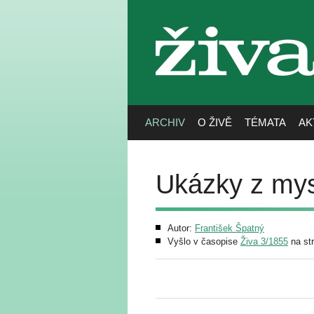
živa
ARCHIV
O ŽIVĚ
TÉMATA
AK
Ukázky z mysl
Autor:
František Špatný
Vyšlo v časopise
Živa 3/1855
na st