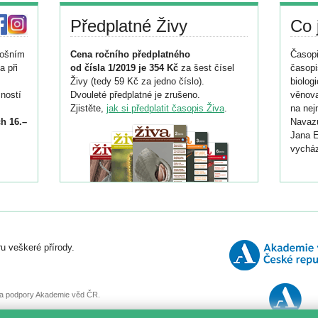
Předplatné Živy
Co 
tošním
Cena ročního předplatného
Časopi
a při
od čísla 1/2019 je 354 Kč
za šest čísel
časopi
Živy (tedy 59 Kč za jedno číslo).
biolog
ností
Dvouleté předplatné je zrušeno.
věnova
Zjistěte,
jak si předplatit časopis Živa
.
na nej
h 16.–
Navazu
Jana E
vycház
i
026/
ní
u veškeré přírody.
o
, za podpory Akademie věd ČR.