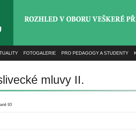
ROZHLED V OBORU VEŠ
TUALITY
FOTOGALERIE
PRO PEDAGOGY A STUDENTY
ivecké mluvy II.
raně 93