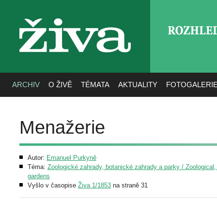
ROZHLE
živa
ARCHIV
O ŽIVĚ
TÉMATA
AKTUALITY
FOTOGALERI
Menažerie
Autor:
Emanuel Purkyně
Téma:
Zoologické zahrady, botanické zahrady a parky / Zoological,
gardens
Vyšlo v časopise
Živa 1/1853
na straně 31