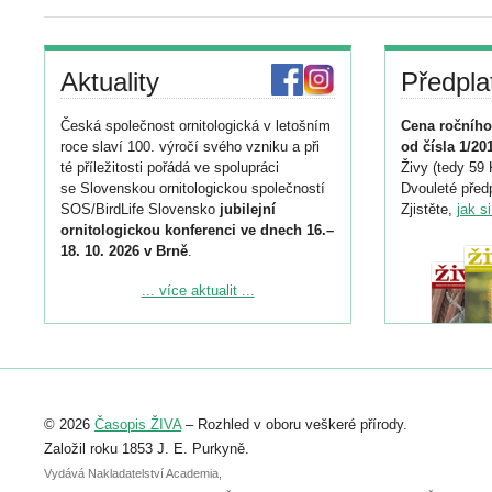
Aktuality
Předpla
Česká společnost ornitologická v letošním
Cena ročního
roce slaví 100. výročí svého vzniku a při
od čísla 1/20
té příležitosti pořádá ve spolupráci
Živy (tedy 59 
se Slovenskou ornitologickou společností
Dvouleté předp
SOS/BirdLife Slovensko
jubilejní
Zjistěte,
jak s
ornitologickou konferenci ve dnech 16.–
18. 10. 2026 v Brně
.
Podrobnější informace ke konferenci
... více aktualit ...
naleznete zde:
https://www.birdlife.cz/konference-2026/
Registrovat se můžete do 6. září.
Upozorňujeme, že termín pro odeslání
© 2026
Časopis ŽIVA
– Rozhled v oboru veškeré přírody.
abstraktu přihlášené přednášky nebo
posteru je už 30. června.
Založil roku 1853 J. E. Purkyně.
Vydává Nakladatelství Academia,